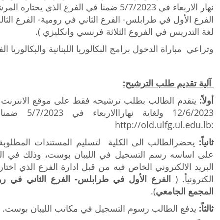
نهار
الاربعاء
في 5/7/2023 ضمنا في الفرع الذي يختاره ا
الفرع الأول في طرابلس- الفرع الثاني في رومية- الفرع الث
لغة التدريس في الفروع الثلاثة فرنسي وانكليزي )
.
وتراعي مباراة الدخول برامج البكالوريا اللبنانية والبكالوريا الف
آلية تقديم طلب الترشيح:
أولاً:
يتقدم الطالب بطلب ترشيحه فقط على موقع الانترنت ابتد
12/6/2023 ولغا
:http://old.ulfg.ul.edu.lb
ثانياً:
يحضرالطالب الى الكلية لتسليم المستندات المطلوبة
على اساسه رسم التسجيل في الليبان بوست، وذلك في الم
البريد الالكتروني الخاص فيه من قبل ادارة الفرع الذي اختار
الكترونياً.
(
الفرع الأول في طرابلس- الفرع الثاني في رو
المجمع الجامعي
).
ثالثاً:
يدفع الطالب رسوم التسجيل في مكاتب الليبان بوست.