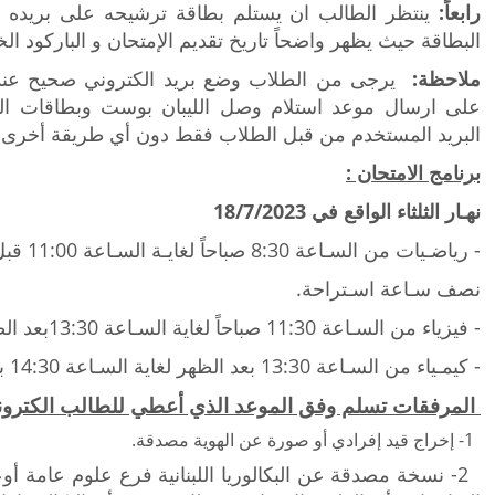
رابعاً:
ينتظر الطالب ان يستلم بطاقة ترشيحه على بريده ال
البطاقة حيث يظهر واضحاً تاريخ تقديم الإمتحان و الباركود ال
ملاحظة:
يرجى من الطلاب وضع بريد الكتروني صحيح عند ا
على ارسال موعد استلام وصل الليبان بوست وبطاقات الترش
البريد المستخدم من قبل الطلاب فقط دون أي طريقة أخرى.
برنامج الامتحان :
نهـار الثلثاء الواقع في 18/7/2023
- رياضـيات من السـاعة 8:30 صباحاً لغايـة السـاعة 11:00 قبل الظهر .
نصف سـاعة اسـتراحة.
- فيزياء من السـاعة 11:30 صباحاً لغاية السـاعة 13:30بعد الظهر .
- كيمـياء من السـاعة 13:30 بعد الظهر لغاية السـاعة 14:30 بعد الظهر.
المرفقات تسلم وفق الموعد الذي أعطي للطالب الكترونياً
1
- إ
خراج قيد إفرادي أو صورة عن الهوية مصدقة.
2
- نسخة مصدقة عن البكالوريا اللبنانية فرع علوم عامة أوع